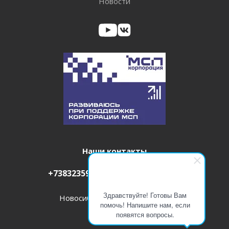
Новости
Наши контакты
+73832359423
info@itm-pro.ru
Здравствуйте! Готовы Вам
Новосибирск, ул. Кирова, 48, 1509
помочь! Напишите нам, если
появятся вопросы.