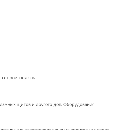
з с производства.
кламных щитов и другого доп. Оборудования.
обслуживание электроподключения происходит через