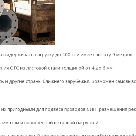
на выдерживать нагрузку до 400 кг и имеет высоту 9 метров.
ия ОГС из листовой стали толщиной от 4 до 6 мм.
усь и другие страны ближнего зарубежья. Возможен самовыво
ет их пригодными для подвеса проводов СИП, размещения ре
 климатом и повышенной ветровой нагрузкой.
так и по воздуху. В случае с подземным способом подвода 